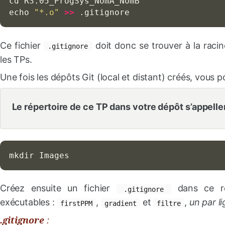
cd 
echo
"*.o"
>>
 .gitignore
Ce fichier
doit donc se trouver à la racin
.gitignore
les TPs.
Une fois les dépôts Git (local et distant) créés, vous p
Le répertoire de ce TP dans votre dépôt s’appelle
mkdir 
Images
Créez ensuite un fichier
dans ce ré
.gitignore
exécutables :
,
et
,
un par l
firstPPM
gradient
filtre
.gitignore
: