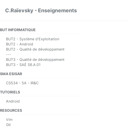
Skip to primary navigation
Skip to content
Skip to footer
C.Raïevsky - Enseignements
BUT INFORMATIQUE
BUT2 - Système d'Exploitation
BUT2 - Android
BUT2 - Qualité de développement
---
BUT3 - Qualité de développement
BUT3 - SAÉ S6.A.01
SMA ESISAR
CS534 - 5A - IR&C
TUTORIELS
Android
RESOURCES
Vim
Git