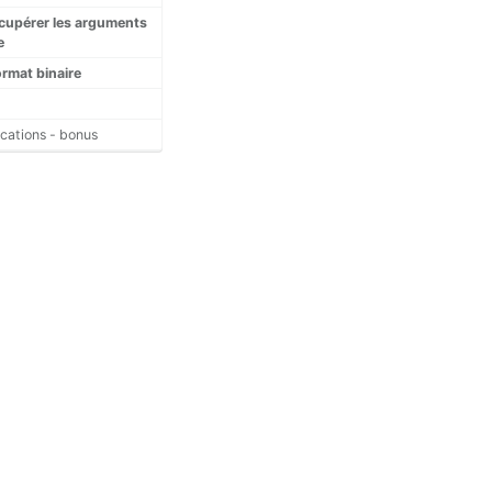
écupérer les arguments
e
rmat binaire
ications - bonus