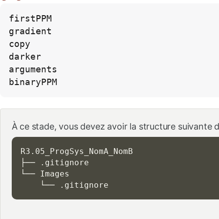
firstPPM

gradient

copy

darker

arguments

binaryPPM
À ce stade, vous devez avoir la structure suivante 
R3.05_ProgSys_NomA_NomB

├── .gitignore

└── Images

    └── .gitignore