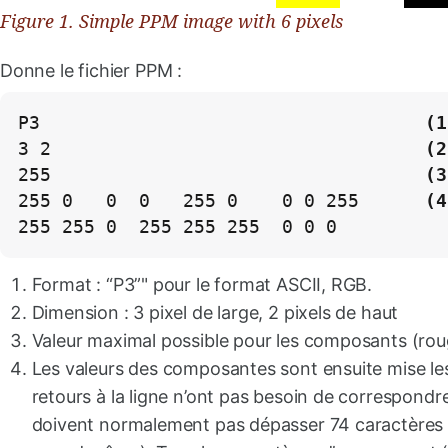
Figure 1. Simple PPM image with 6 pixels
Donne le fichier PPM :
P3                                   
(1
3 2                                  
(2
255                                  
(3
255 0   0  0   255 0    0 0 255      
(4
255 255 0  255 255 255  0 0 0
Format : “P3”" pour le format ASCII, RGB.
Dimension : 3 pixel de large, 2 pixels de haut
Valeur maximal possible pour les composants (roug
Les valeurs des composantes sont ensuite mise les 
retours à la ligne n’ont pas besoin de correspondre
doivent normalement pas dépasser 74 caractères 