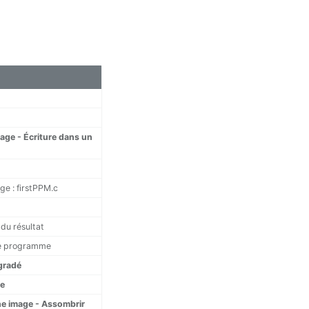
mage - Écriture dans un
age : firstPPM.c
 du résultat
le programme
gradé
ge
ne image - Assombrir