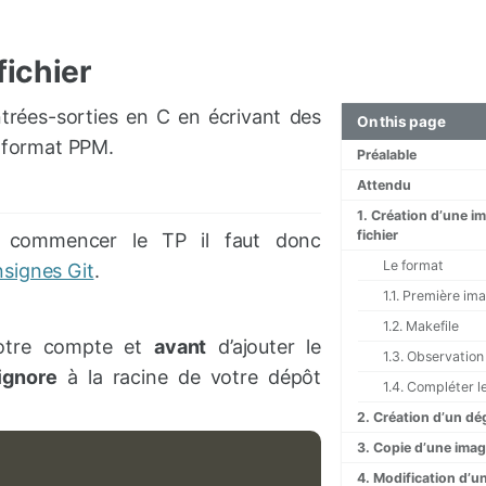
fichier
entrées-sorties en C en écrivant des
On this page
 format PPM.
Préalable
Attendu
1. Création d’une i
fichier
e commencer le TP il faut donc
Le format
signes Git
.
1.1. Première im
1.2. Makefile
votre compte et
avant
d’ajouter le
1.3. Observation
tignore
à la racine de votre dépôt
1.4. Compléter 
2. Création d’un dé
3. Copie d’une ima
4. Modification d’u