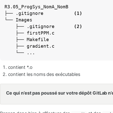
R3.05_ProgSys_NomA_NomB

├── .gitignore           
(1)
└── Images

    ├── .gitignore       
(2)
    ├── firstPPM.c

    ├── Makefile

    ├── gradient.c

    └── ...
contient *.o
contient les noms des exécutables
Ce qui n’est pas poussé sur votre dépôt GitLab n’