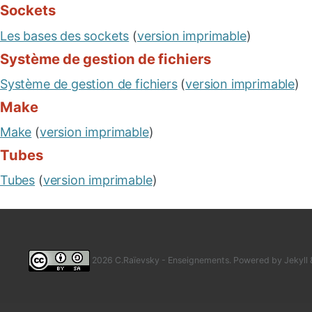
Sockets
Les bases des sockets
(
version imprimable
)
Système de gestion de fichiers
Système de gestion de fichiers
(
version imprimable
)
Make
Make
(
version imprimable
)
Tubes
Tubes
(
version imprimable
)
2026 C.Raïevsky - Enseignements. Powered by
Jekyll