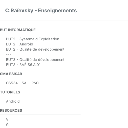
Skip to primary navigation
Skip to content
Skip to footer
C.Raïevsky - Enseignements
BUT INFORMATIQUE
BUT2 - Système d'Exploitation
BUT2 - Android
BUT2 - Qualité de développement
---
BUT3 - Qualité de développement
BUT3 - SAÉ S6.A.01
SMA ESISAR
CS534 - 5A - IR&C
TUTORIELS
Android
RESOURCES
Vim
Git