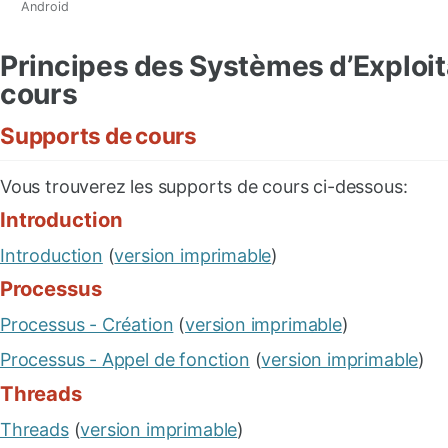
Android
Principes des Systèmes d’Exploit
cours
Supports de cours
Vous trouverez les supports de cours ci-dessous:
Introduction
Introduction
(
version imprimable
)
Processus
Processus - Création
(
version imprimable
)
Processus - Appel de fonction
(
version imprimable
)
Threads
Threads
(
version imprimable
)